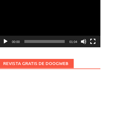
ídeo
00:00
01:04
REVISTA GRATIS DE DOOGWEB