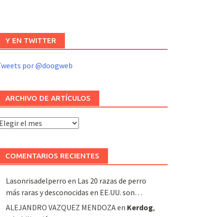
Y EN TWITTER
Tweets por @doogweb
ARCHIVO DE ARTÍCULOS
rchivo
e
rtículos
COMENTARIOS RECIENTES
Lasonrisadelperro
en
Las 20 razas de perro
más raras y desconocidas en EE.UU. son…
ALEJANDRO VAZQUEZ MENDOZA
en
Kerdog
,