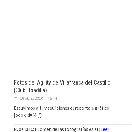
Fotos del Agility de Villafranca del Castillo
(Club Boadilla)
18 abril, 2010
4
Estuvimos allí, y aquí tienes el reportaje gráfico
[book id=’4′ /]
__________________________________________________
N. de la R.: El orden de las fotografías es el
[
Leer