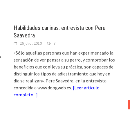
Habilidades caninas: entrevista con Pere
Saavedra
26 julio, 2010
7
«Sólo aquellas personas que han experimentado la
a
sensación de ver pensar a su perro, y comprobar los
beneficios que conlleva su práctica, son capaces de
distinguir los tipos de adiestramiento que hoy en
o
día se realizan». Pere Saavedra, en la entrevista
concedida a www.doogweb.es.
[
Leer artículo
completo...
]