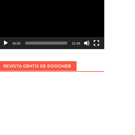
ídeo
00:00
01:04
REVISTA GRATIS DE DOOGWEB