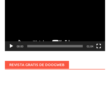
de
vídeo
00:00
01:04
REVISTA GRATIS DE DOOGWEB