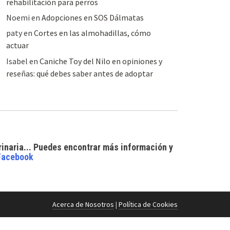
rehabilitación para perros
Noemi
en
Adopciones en SOS Dálmatas
paty
en
Cortes en las almohadillas, cómo
actuar
Isabel
en
Caniche Toy del Nilo en opiniones y
reseñas: qué debes saber antes de adoptar
rinaria... Puedes encontrar
más información y
Facebook
Acerca de Nosotros
|
Política de Cookies