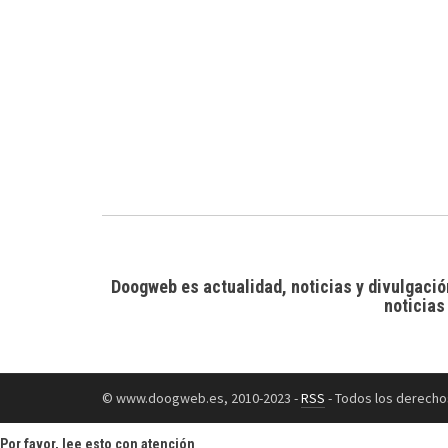
Doogweb es actualidad, noticias y divulgació
noticias
© www.doogweb.es, 2010-2023 -
RSS
- Todos los derecho
Por favor, lee esto con atención