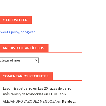
Y EN TWITTER
Tweets por @doogweb
ARCHIVO DE ARTÍCULOS
rchivo
e
rtículos
COMENTARIOS RECIENTES
Lasonrisadelperro
en
Las 20 razas de perro
más raras y desconocidas en EE.UU. son…
ALEJANDRO VAZQUEZ MENDOZA
en
Kerdog
,