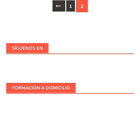
Ir
1
2
a
las
entradas
SÍGUENOS EN
FORMACIÓN A DOMICILIO