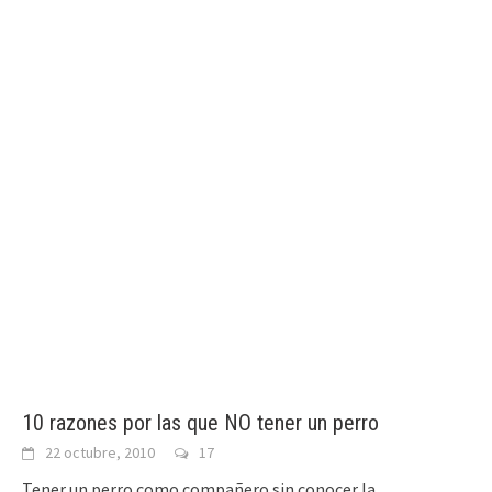
10 razones por las que NO tener un perro
22 octubre, 2010
17
Tener un perro como compañero sin conocer la