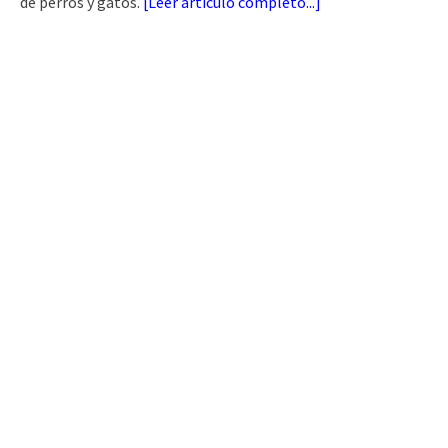
de perros y gatos.
[
Leer artículo completo...
]