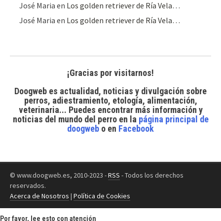
José Maria
en
Los golden retriever de Ría Vela…
José Maria
en
Los golden retriever de Ría Vela…
¡Gracias por visitarnos!
Doogweb es actualidad, noticias y divulgación sobre
perros, adiestramiento, etología, alimentación,
veterinaria... Puedes encontrar
más información y
noticias del mundo del perro
en la
página principal de
doogweb
o en
Facebook
© www.doogweb.es, 2010-2023 -
RSS
- Todos los derechos
reservados.
Acerca de Nosotros
|
Política de Cookies
Por favor, lee esto con atención