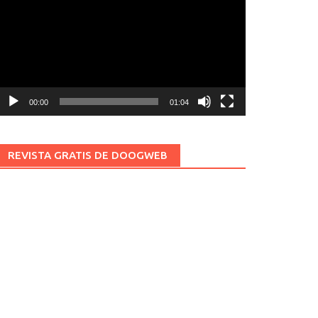
ídeo
00:00
01:04
REVISTA GRATIS DE DOOGWEB