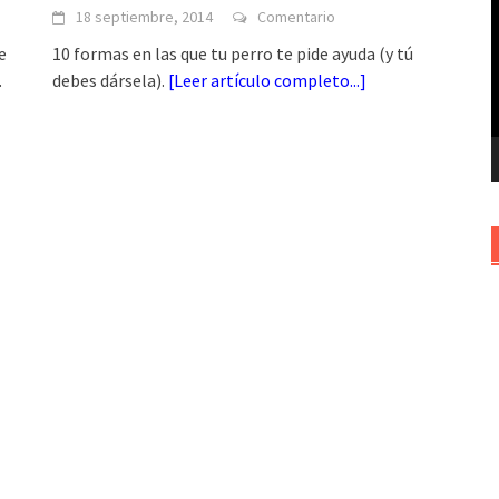
18 septiembre, 2014
Comentario
v
e
10 formas en las que tu perro te pide ayuda (y tú
.
debes dársela).
[
Leer artículo completo...
]