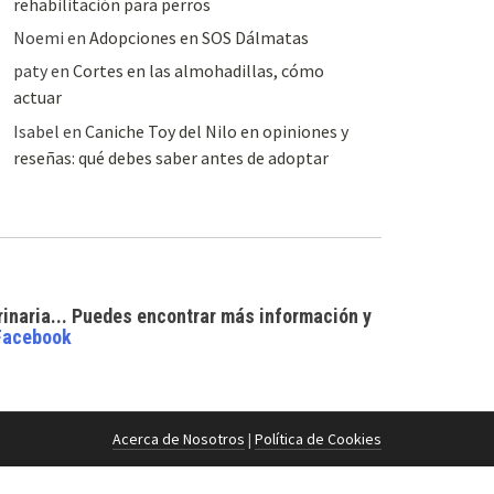
rehabilitación para perros
Noemi
en
Adopciones en SOS Dálmatas
paty
en
Cortes en las almohadillas, cómo
actuar
Isabel
en
Caniche Toy del Nilo en opiniones y
reseñas: qué debes saber antes de adoptar
rinaria... Puedes encontrar
más información y
Facebook
Acerca de Nosotros
|
Política de Cookies