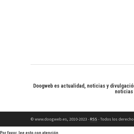
Doogweb es actualidad, noticias y divulgació
noticias
© www.doogweb.es, 2010-2023 -
RSS
- Todos los derecho
Por favor, lee esto con atención