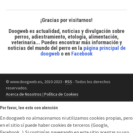
¡Gracias por visitarnos!
Doogweb es actualidad, noticias y divulgación sobre
perros, adiestramiento, etología, alimentación,
veterinaria... Puedes encontrar
más información y
noticias del mundo del perro
en la
página principal de
doogweb
o en
Facebook
© www.doogweb.es, 2010-2023 -
RSS
- Todos los derechos
reservados.
Acerca de Nosotros
|
Política de Cookies
Por favor, lee esto con atención
En doogweb no almacenamos ni utilizamos cookies propias, pero
en el sitio sí puede haber cookies de terceros (Google,
Facebook...). Si continúas navegando en este sitio aceptas su uso.