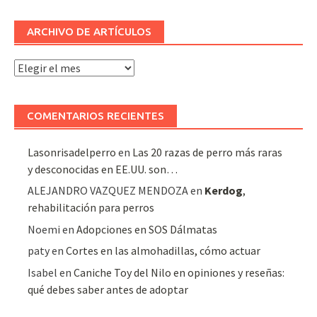
ARCHIVO DE ARTÍCULOS
Archivo
de
artículos
COMENTARIOS RECIENTES
Lasonrisadelperro
en
Las 20 razas de perro más raras
y desconocidas en EE.UU. son…
ALEJANDRO VAZQUEZ MENDOZA
en
Kerdog
,
rehabilitación para perros
Noemi
en
Adopciones en SOS Dálmatas
paty
en
Cortes en las almohadillas, cómo actuar
Isabel
en
Caniche Toy del Nilo en opiniones y reseñas:
qué debes saber antes de adoptar