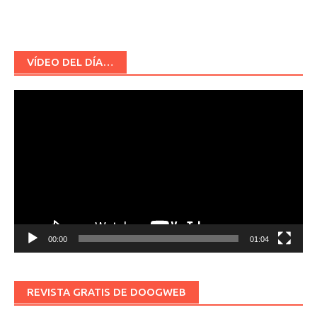
VÍDEO DEL DÍA…
Reproductor
de
vídeo
00:00
01:04
REVISTA GRATIS DE DOOGWEB