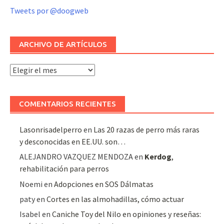
Tweets por @doogweb
ARCHIVO DE ARTÍCULOS
Archivo
de
artículos
COMENTARIOS RECIENTES
Lasonrisadelperro
en
Las 20 razas de perro más raras
y desconocidas en EE.UU. son…
ALEJANDRO VAZQUEZ MENDOZA
en
Kerdog
,
rehabilitación para perros
Noemi
en
Adopciones en SOS Dálmatas
paty
en
Cortes en las almohadillas, cómo actuar
Isabel
en
Caniche Toy del Nilo en opiniones y reseñas: