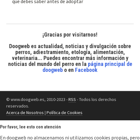
qué debes saber antes de adoptar
¡Gracias por visitarnos!
Doogweb es actualidad, noticias y divulgación sobre
perros, adiestramiento, etología, alimentación,
veterinaria... Puedes encontrar
más información y
noticias del mundo del perro
en la
página principal de
doogweb
o en
Facebook
© www.doogweb.es, 2010-2023 -
RSS
- Todos los derechos
reservados.
Acerca de Nosotros
|
Política de Cookies
Por favor, lee esto con atención
En doogweb no almacenamos ni utilizamos cookies propias, pero