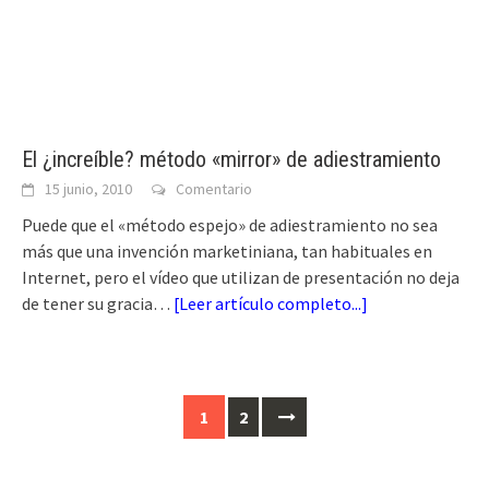
El ¿increíble? método «mirror» de adiestramiento
15 junio, 2010
Comentario
Puede que el «método espejo» de adiestramiento no sea
más que una invención marketiniana, tan habituales en
Internet, pero el vídeo que utilizan de presentación no deja
de tener su gracia…
[
Leer artículo completo...
]
Ir
1
2
a
las