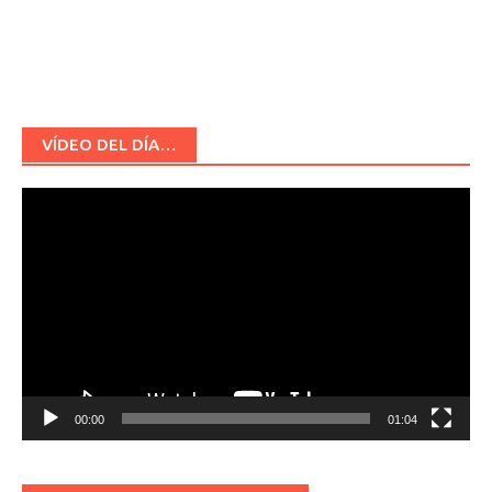
VÍDEO DEL DÍA…
Reproductor
de
vídeo
00:00
01:04