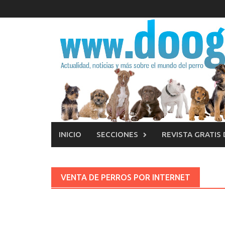
Saltar
al
contenido
INICIO
SECCIONES
REVISTA GRATIS
VENTA DE PERROS POR INTERNET