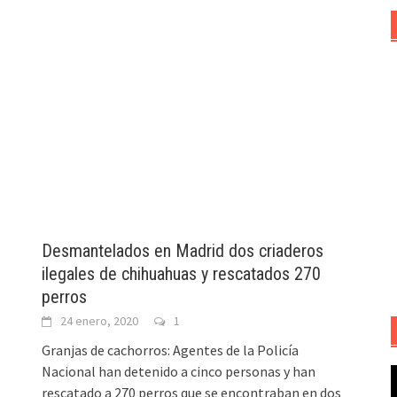
Desmantelados en Madrid dos criaderos
ilegales de chihuahuas y rescatados 270
perros
24 enero, 2020
1
Granjas de cachorros: Agentes de la Policía
Nacional han detenido a cinco personas y han
R
rescatado a 270 perros que se encontraban en dos
d