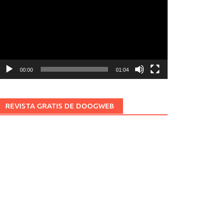
ídeo
00:00
01:04
REVISTA GRATIS DE DOOGWEB