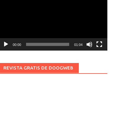
ídeo
00:00
01:04
REVISTA GRATIS DE DOOGWEB