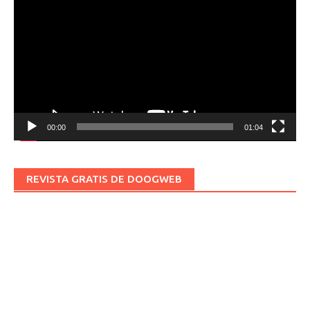
de
vídeo
00:00
01:04
REVISTA GRATIS DE DOOGWEB