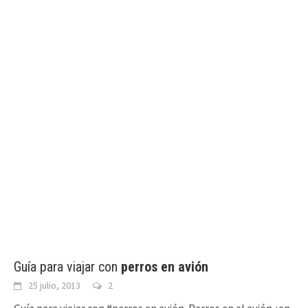
Guía para viajar con
perros en avión
25 julio, 2013
2
Guía para viajar con #perros en avión. Perros en el avión ¿en