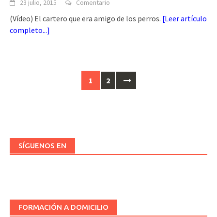
23 julio, 2015
Comentario
(Vídeo) El cartero que era amigo de los perros.
[
Leer artículo
completo...
]
Ir
1
2
a
las
entradas
SÍGUENOS EN
FORMACIÓN A DOMICILIO