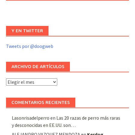
Y EN TWITTER
Tweets por @doogweb
ARCHIVO DE ARTÍCULOS
Archivo
de
artículos
COMENTARIOS RECIENTES
Lasonrisadelperro
en
Las 20 razas de perro más raras
y desconocidas en EE.UU. son…
ALEJANDRO VAZQUEZ MENDOZA
en
Kerdog
,