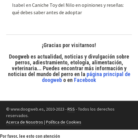
Isabel
en
Caniche Toy del Nilo en opiniones y reseñas:
qué debes saber antes de adoptar
¡Gracias por visitarnos!
Doogweb es actualidad, noticias y divulgación sobre
perros, adiestramiento, etología, alimentación,
veterinaria... Puedes encontrar
más información y
noticias del mundo del perro
en la
página principal de
doogweb
o en
Facebook
© www.doogweb.es, 2010-2023 -
RSS
- Todos los derechos
reservados.
Acerca de Nosotros
|
Política de Cookies
Por favor, lee esto con atención