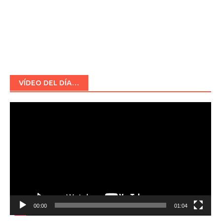
VÍDEO DEL DÍA…
Reproductor
de
vídeo
00:00
01:04