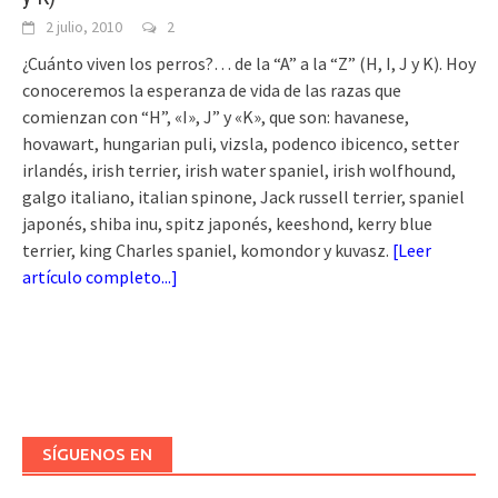
2 julio, 2010
2
¿Cuánto viven los perros?… de la “A” a la “Z” (H, I, J y K). Hoy
conoceremos la esperanza de vida de las razas que
comienzan con “H”, «I», J” y «K», que son: havanese,
hovawart, hungarian puli, vizsla, podenco ibicenco, setter
irlandés, irish terrier, irish water spaniel, irish wolfhound,
galgo italiano, italian spinone, Jack russell terrier, spaniel
japonés, shiba inu, spitz japonés, keeshond, kerry blue
terrier, king Charles spaniel, komondor y kuvasz.
[
Leer
artículo completo...
]
SÍGUENOS EN