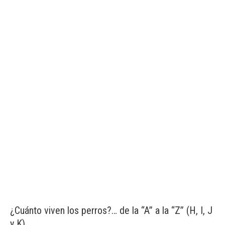
¿Cuánto viven los perros?… de la “A” a la “Z” (H, I, J
y K)