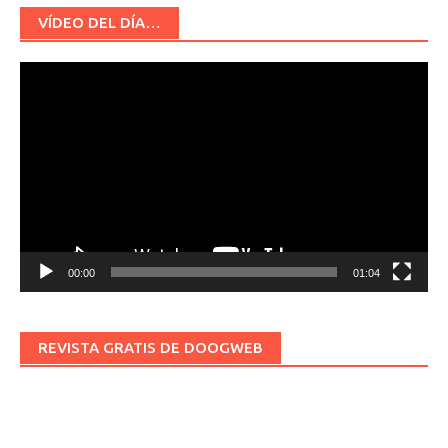
VÍDEO DEL DÍA…
Reproductor
de
vídeo
00:00
01:04
REVISTA GRATIS DE DOOGWEB