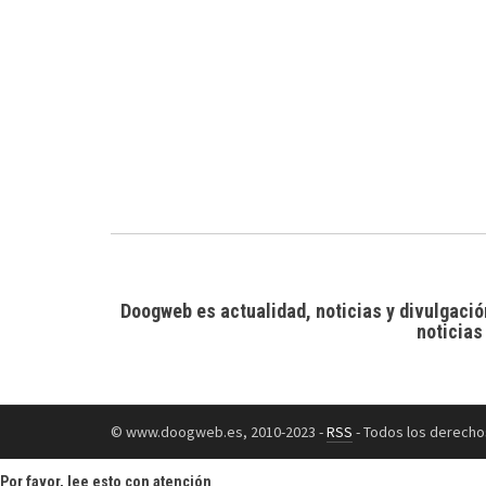
Doogweb es actualidad, noticias y divulgació
noticias
© www.doogweb.es, 2010-2023 -
RSS
- Todos los derecho
Por favor, lee esto con atención