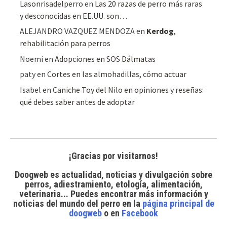
Lasonrisadelperro
en
Las 20 razas de perro más raras
y desconocidas en EE.UU. son…
ALEJANDRO VAZQUEZ MENDOZA
en
Kerdog
,
rehabilitación para perros
Noemi
en
Adopciones en SOS Dálmatas
paty
en
Cortes en las almohadillas, cómo actuar
Isabel
en
Caniche Toy del Nilo en opiniones y reseñas:
qué debes saber antes de adoptar
¡Gracias por visitarnos!
Doogweb es actualidad, noticias y divulgación sobre
perros, adiestramiento, etología, alimentación,
veterinaria... Puedes encontrar
más información y
noticias del mundo del perro
en la
página principal de
doogweb
o en
Facebook