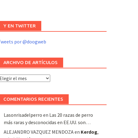
Y EN TWITTER
Tweets por @doogweb
ARCHIVO DE ARTÍCULOS
rchivo
e
rtículos
COMENTARIOS RECIENTES
Lasonrisadelperro
en
Las 20 razas de perro
más raras y desconocidas en EE.UU. son…
ALEJANDRO VAZQUEZ MENDOZA
en
Kerdog
,