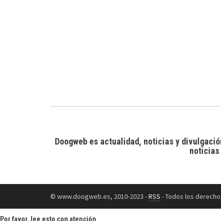
Doogweb es actualidad, noticias y divulgació
noticias
© www.doogweb.es, 2010-2023 -
RSS
- Todos los derecho
Por favor, lee esto con atención