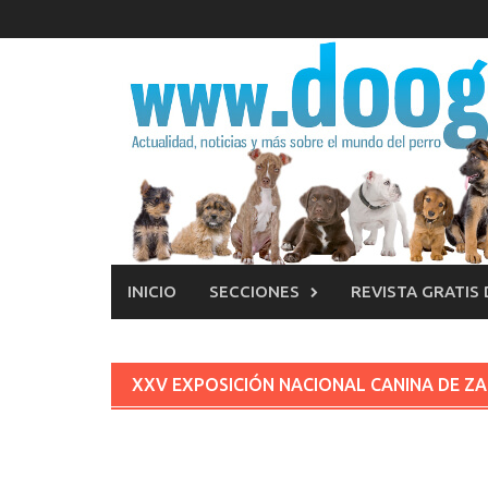
Saltar
al
contenido
INICIO
SECCIONES
REVISTA GRATIS
XXV EXPOSICIÓN NACIONAL CANINA DE Z