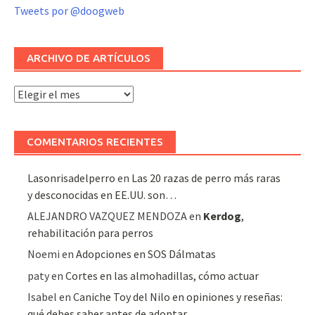
Tweets por @doogweb
ARCHIVO DE ARTÍCULOS
Archivo
de
artículos
COMENTARIOS RECIENTES
Lasonrisadelperro
en
Las 20 razas de perro más raras
y desconocidas en EE.UU. son…
ALEJANDRO VAZQUEZ MENDOZA
en
Kerdog
,
rehabilitación para perros
Noemi
en
Adopciones en SOS Dálmatas
paty
en
Cortes en las almohadillas, cómo actuar
Isabel
en
Caniche Toy del Nilo en opiniones y reseñas:
qué debes saber antes de adoptar