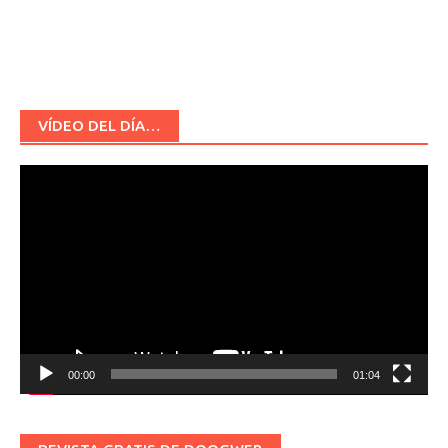
VÍDEO DEL DÍA…
Reproductor
de
vídeo
00:00
01:04