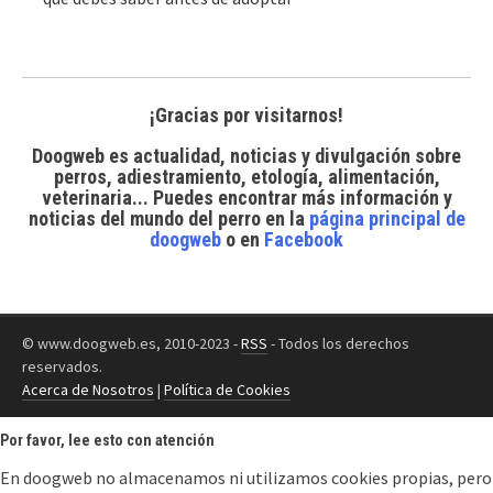
¡Gracias por visitarnos!
Doogweb es actualidad, noticias y divulgación sobre
perros, adiestramiento, etología, alimentación,
veterinaria... Puedes encontrar
más información y
noticias del mundo del perro
en la
página principal de
doogweb
o en
Facebook
© www.doogweb.es, 2010-2023 -
RSS
- Todos los derechos
reservados.
Acerca de Nosotros
|
Política de Cookies
Por favor, lee esto con atención
En doogweb no almacenamos ni utilizamos cookies propias, pero