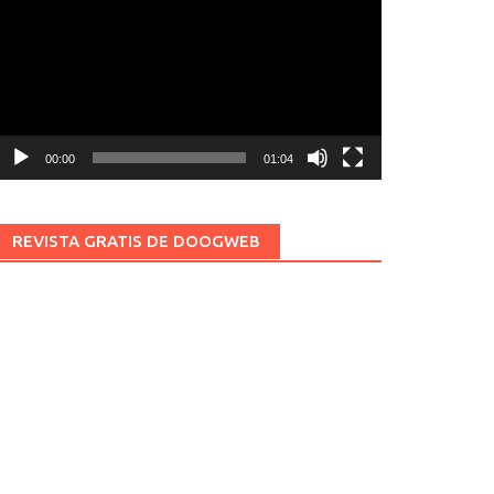
ídeo
00:00
01:04
REVISTA GRATIS DE DOOGWEB